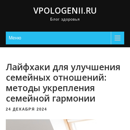
П
VPOLOGENII.RU
р
Блог здоровья
о
м
о
Меню
т
а
т
Лайфхаки для улучшения
ь
семейных отношений:
к
методы укрепления
с
о
семейной гармонии
д
е
24 ДЕКАБРЯ 2024
р
ж