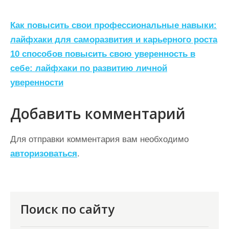
Н
Как повысить свои профессиональные навыки:
а
лайфхаки для саморазвития и карьерного роста
10 способов повысить свою уверенность в
в
себе: лайфхаки по развитию личной
и
уверенности
г
а
Добавить комментарий
ц
Для отправки комментария вам необходимо
и
авторизоваться
.
я
п
о
Поиск по сайту
з