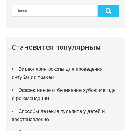
а
п
и
с
я
Становится популярным
м
Видеолярингоскопы для проведения
интубации трахеи
Эффективное отбеливание зубов: методы
и рекомендации
Способы лечения пульпита у детей и
восстановление