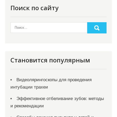
о
Поиск по сайту
з
а
п
и
с
я
Становится популярным
м
Видеолярингоскопы для проведения
интубации трахеи
Эффективное отбеливание зубов: методы
и рекомендации