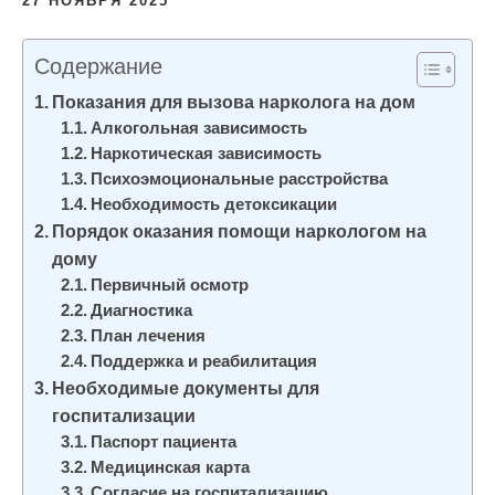
27 НОЯБРЯ 2025
и
м
Содержание
о
Показания для вызова нарколога на дом
м
Алкогольная зависимость
у
Наркотическая зависимость
Психоэмоциональные расстройства
Необходимость детоксикации
Порядок оказания помощи наркологом на
дому
Первичный осмотр
Диагностика
План лечения
Поддержка и реабилитация
Необходимые документы для
госпитализации
Паспорт пациента
Медицинская карта
Согласие на госпитализацию