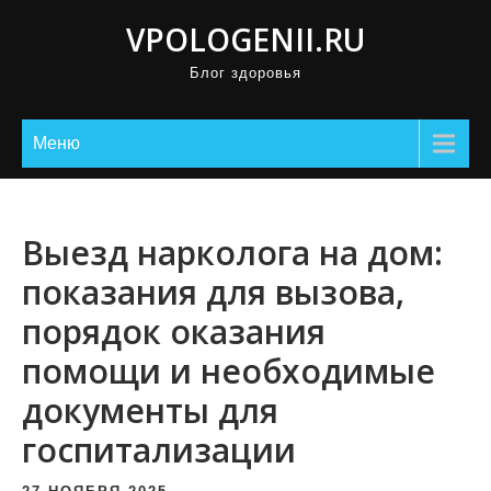
П
VPOLOGENII.RU
р
Блог здоровья
о
м
о
Меню
т
а
т
Выезд нарколога на дом:
ь
показания для вызова,
к
порядок оказания
с
о
помощи и необходимые
д
документы для
е
госпитализации
р
ж