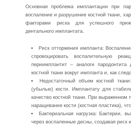
Основная проблема имплантации при пар
воспаление и разрушение костной ткани, ха
факторами риска для успешного прижи
дентального имплантата.
Риск отторжения
импланта
:
Воспаление
спровоцировать воспалительную реа
периимплантит – аналоги пародонтита 
костной ткани вокруг импланта и, как след
Недостаточный объем костной ткани
(убылью) кости. Имплантату для стаби
качество костной ткани. При выраженном 
наращивание кости (костная пластика), чт
Бактериальная нагрузка:
Бактерии, вы
через воспаленные десны, создавая риск 