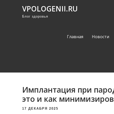
П
VPOLOGENII.RU
р
Блог здоровья
о
м
о
Главная
Новости
т
а
т
ь
к
с
о
Имплантация при паро
д
е
это и как минимизиров
р
17 ДЕКАБРЯ 2025
ж