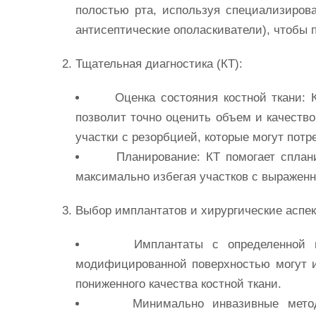
полостью рта, используя специализиров
антисептические ополаскиватели), чтобы 
Тщательная диагностика (КТ):
Оценка состояния костной ткани:
К
позволит точно оценить объем и качеств
участки с резорбцией, которые могут потр
Планирование:
КТ помогает сплани
максимально избегая участков с выражен
Выбор
имплантатов
и хирургические аспек
Имплантаты
с определенной п
модифицированной поверхностью могут и
пониженного качества костной ткани.
Минимально
инвазивные
метод