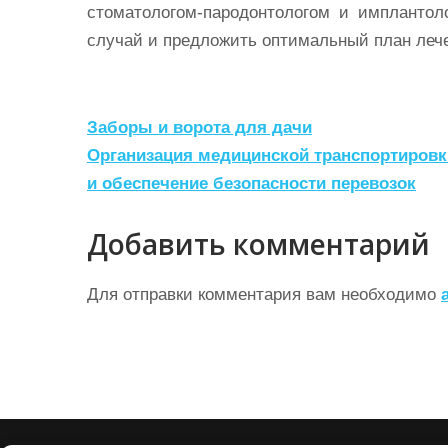
стоматологом-пародонтологом и импланто
случай и предложить оптимальный план леч
Н
Заборы и ворота для дачи
а
Организация медицинской транспортировки
и обеспечение безопасности перевозок
в
и
Добавить комментарий
г
а
Для отправки комментария вам необходимо
ц
и
я
п