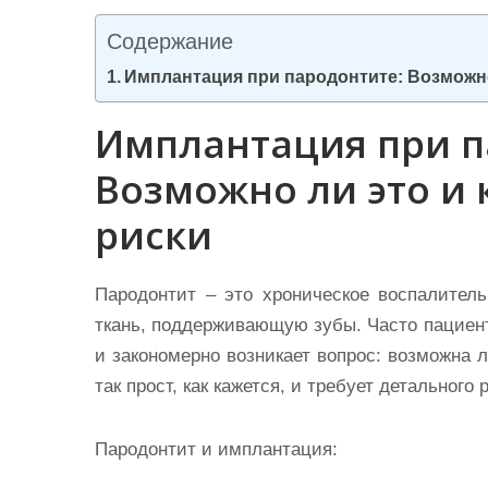
и
Содержание
м
о
Имплантация при пародонтите: Возможно
м
Имплантация при п
у
Возможно ли это и
риски
Пародонтит – это хроническое воспалител
ткань, поддерживающую зубы. Часто пациент
и закономерно возникает вопрос: возможна 
так прост, как кажется, и требует детального
Пародонтит и имплантация: