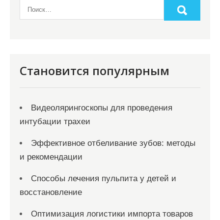
а
ц
и
я
Становится популярным
з
а
Видеолярингоскопы для проведения
п
интубации трахеи
и
с
Эффективное отбеливание зубов: методы
и рекомендации
е
й
Способы лечения пульпита у детей и
восстановление
Оптимизация логистики импорта товаров