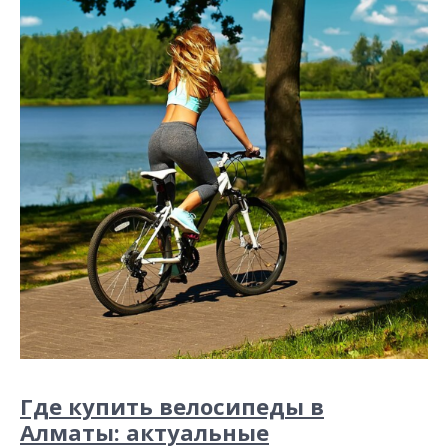
и
м
о
м
у
Где купить велосипеды в
Алматы: актуальные