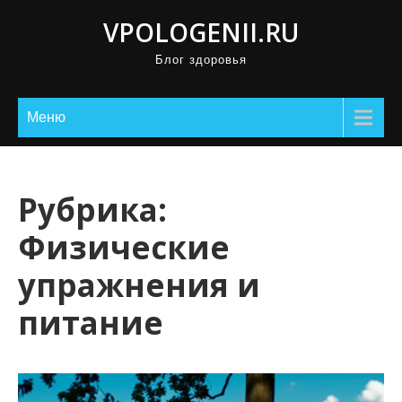
П
VPOLOGENII.RU
р
Блог здоровья
о
м
о
Меню
т
а
т
Рубрика:
ь
Физические
к
с
упражнения и
о
питание
д
е
р
ж