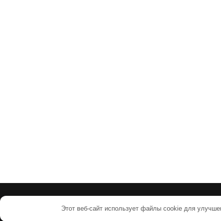
и
с
я
м
Этот веб-сайт использует файлы cookie для улучше