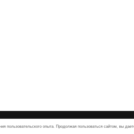
vpologenii.ru | Тема от Grace Themes
ния пользовательского опыта. Продолжая пользоваться сайтом, вы дает