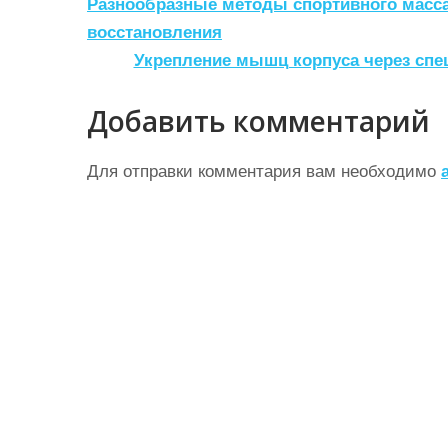
Н
Разнообразные методы спортивного масс
а
восстановления
Укрепление мышц корпуса через спе
в
и
Добавить комментарий
г
а
Для отправки комментария вам необходимо
ц
и
я
п
о
з
а
п