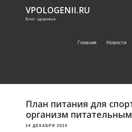
П
VPOLOGENII.RU
р
Блог здоровья
о
м
о
Главная
Новости
т
а
т
ь
к
с
о
План питания для спор
д
е
организм питательны
р
24 ДЕКАБРЯ 2024
ж