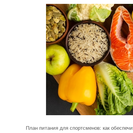
и
м
о
м
у
План питания для спортсменов: как обеспеч