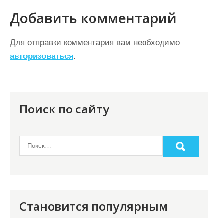
а
Добавить комментарий
ц
Для отправки комментария вам необходимо
и
авторизоваться
.
я
п
о
Поиск по сайту
з
а
п
и
с
я
Становится популярным
м