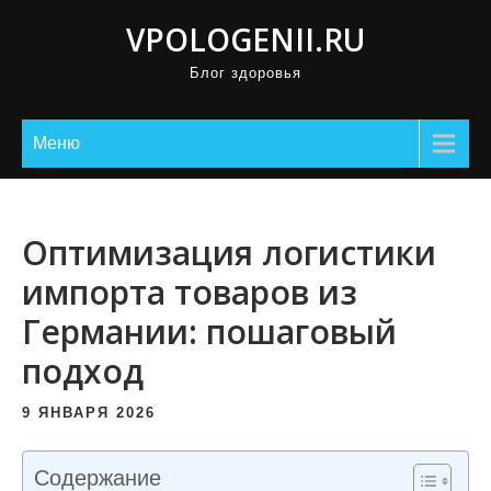
П
VPOLOGENII.RU
р
Блог здоровья
о
м
о
Меню
т
а
т
Оптимизация логистики
ь
импорта товаров из
к
Германии: пошаговый
с
о
подход
д
е
9 ЯНВАРЯ 2026
р
ж
Содержание