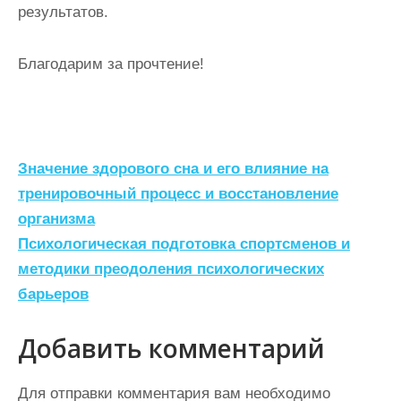
результатов.
Благодарим за прочтение!
Н
Значение здорового сна и его влияние на
а
тренировочный процесс и восстановление
организма
в
Психологическая подготовка спортсменов и
и
методики преодоления психологических
г
барьеров
а
ц
Добавить комментарий
и
Для отправки комментария вам необходимо