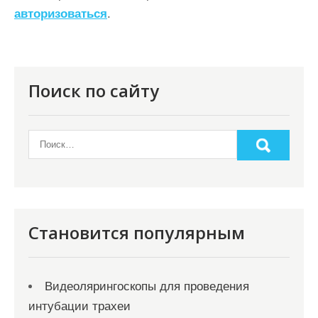
я
авторизоваться
.
п
о
з
Поиск по сайту
а
п
и
с
я
м
Становится популярным
Видеолярингоскопы для проведения
интубации трахеи