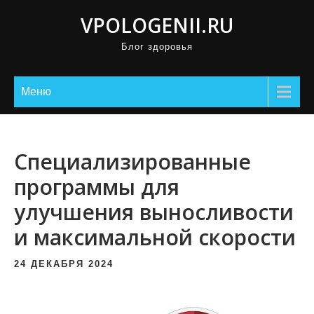
П
VPOLOGENII.RU
р
Блог здоровья
о
м
о
Меню
т
а
т
Специализированные
ь
программы для
к
улучшения выносливости
с
о
и максимальной скорости
д
е
24 ДЕКАБРЯ 2024
р
ж