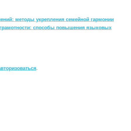
ений: методы укрепления семейной гармонии
 грамотности: способы повышения языковых
авторизоваться
.