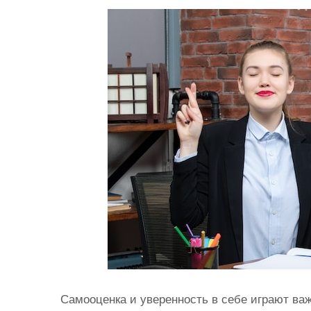
и
м
о
м
у
Самооценка и уверенность в себе играют ва