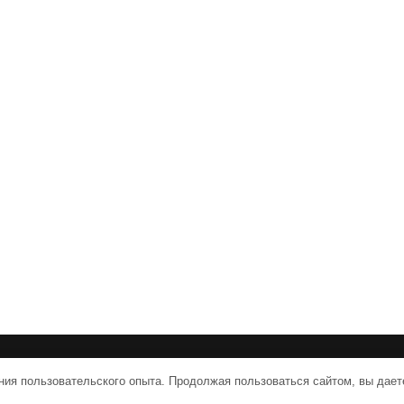
vpologenii.ru | Тема от Grace Themes
ния пользовательского опыта. Продолжая пользоваться сайтом, вы дает