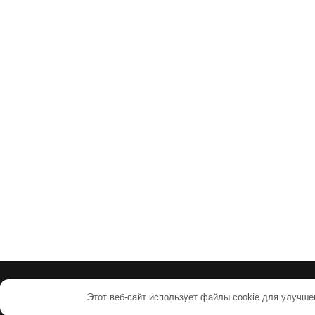
а
п
и
с
я
м
Этот веб-сайт использует файлы cookie для улучше