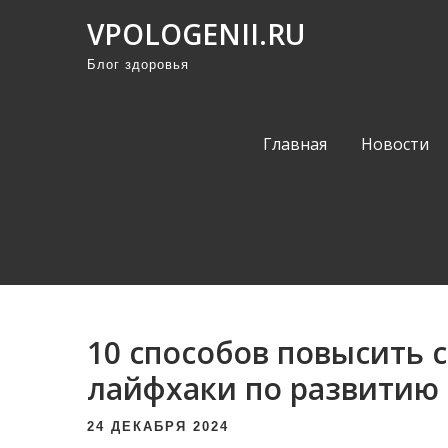
П
VPOLOGENII.RU
р
Блог здоровья
о
м
о
Главная
Новости
т
а
т
ь
к
с
о
10 способов повысить с
д
е
лайфхаки по развитию
р
24 ДЕКАБРЯ 2024
ж