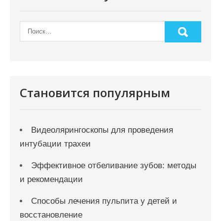
з
а
п
и
с
я
Становится популярным
м
Видеолярингоскопы для проведения
интубации трахеи
Эффективное отбеливание зубов: методы
и рекомендации
Способы лечения пульпита у детей и
восстановление