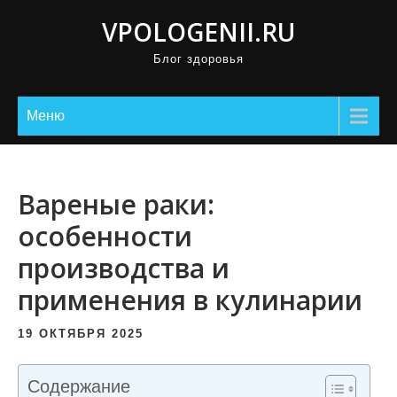
П
VPOLOGENII.RU
р
Блог здоровья
о
м
о
Меню
т
а
т
Вареные раки:
ь
особенности
к
производства и
с
о
применения в кулинарии
д
е
19 ОКТЯБРЯ 2025
р
ж
Содержание