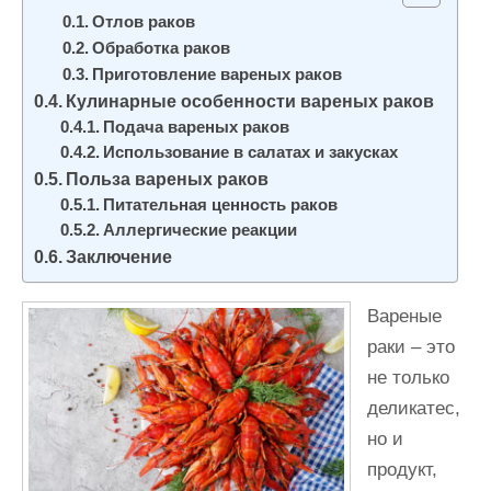
и
Отлов раков
м
Обработка раков
Приготовление вареных раков
о
Кулинарные особенности вареных раков
м
Подача вареных раков
у
Использование в салатах и закусках
Польза вареных раков
Питательная ценность раков
Аллергические реакции
Заключение
Вареные
раки – это
не только
деликатес,
но и
продукт,