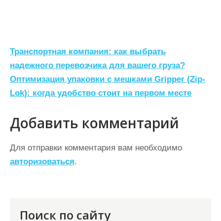
Н
Транспортная компания: как выбрать
а
надежного перевозчика для вашего груза?
Оптимизация упаковки с мешками Gripper (Zip-
в
Lok): когда удобство стоит на первом месте
и
г
Добавить комментарий
а
ц
Для отправки комментария вам необходимо
авторизоваться
.
и
я
п
о
Поиск по сайту