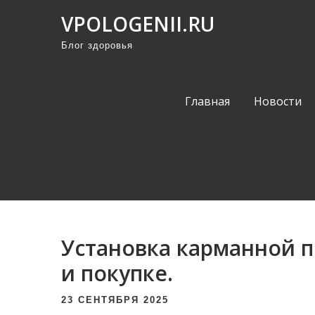
П
VPOLOGENII.RU
р
Блог здоровья
о
м
о
Главная
Новости
т
а
т
ь
к
с
о
Установка карманной п
д
е
и покупке.
р
23 СЕНТЯБРЯ 2025
ж