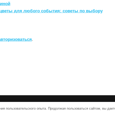
тиной
цветы для любого события: советы по выбору
авторизоваться
.
vpologenii.ru | Тема от Grace Themes
ния пользовательского опыта. Продолжая пользоваться сайтом, вы дает