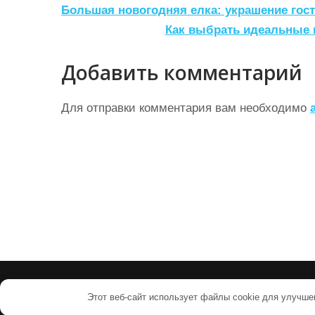
Н
Большая новогодняя елка: украшение гос
а
Как выбрать идеальные 
в
Добавить комментарий
и
г
Для отправки комментария вам необходимо
а
ц
и
я
п
о
з
а
Этот веб-сайт использует файлы cookie для улучше
п