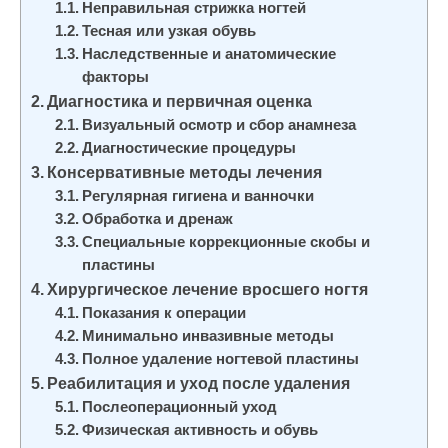
Неправильная стрижка ногтей
и
Тесная или узкая обувь
м
Наследственные и анатомические
о
факторы
м
Диагностика и первичная оценка
у
Визуальный осмотр и сбор анамнеза
Диагностические процедуры
Консервативные методы лечения
Регулярная гигиена и ванночки
Обработка и дренаж
Специальные коррекционные скобы и
пластины
Хирургическое лечение вросшего ногтя
Показания к операции
Минимально инвазивные методы
Полное удаление ногтевой пластины
Реабилитация и уход после удаления
Послеоперационный уход
Физическая активность и обувь