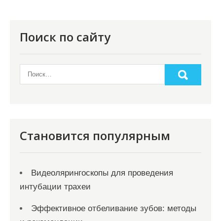
я
п
о
Поиск по сайту
з
а
п
и
с
я
Становится популярным
м
Видеолярингоскопы для проведения
интубации трахеи
Эффективное отбеливание зубов: методы