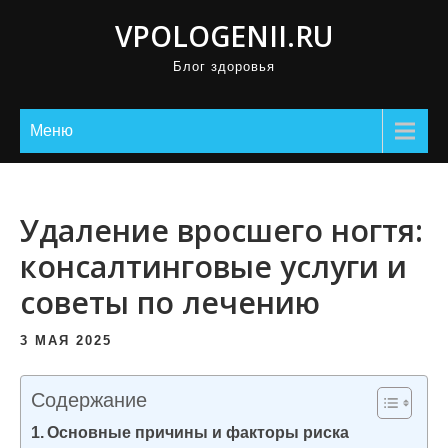
П
VPOLOGENII.RU
р
Блог здоровья
о
м
о
Меню
т
а
т
Удаление вросшего ногтя:
ь
консалтинговые услуги и
к
советы по лечению
с
о
3 МАЯ 2025
д
е
Содержание
р
Основные причины и факторы риска
ж