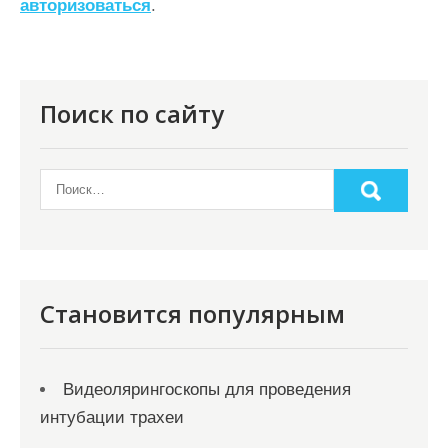
авторизоваться
.
и
я
п
о
Поиск по сайту
з
а
п
и
с
я
Становится популярным
м
Видеолярингоскопы для проведения
интубации трахеи