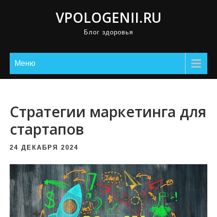
П
VPOLOGENII.RU
р
Блог здоровья
о
м
о
Меню
т
а
т
Стратегии маркетинга для
ь
стартапов
к
с
24 ДЕКАБРЯ 2024
о
д
е
р
ж