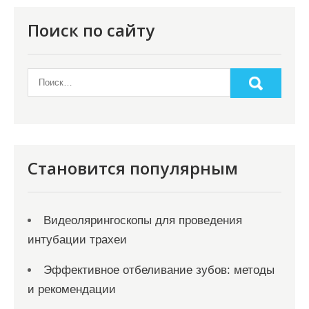
п
о
Поиск по сайту
з
а
п
и
с
я
Становится популярным
м
Видеолярингоскопы для проведения
интубации трахеи
Эффективное отбеливание зубов: методы
и рекомендации