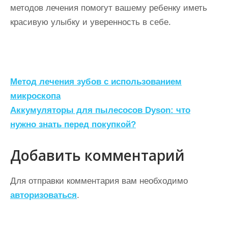
методов лечения помогут вашему ребенку иметь
красивую улыбку и уверенность в себе.
Н
Метод лечения зубов с использованием
а
микроскопа
Аккумуляторы для пылесосов Dyson: что
в
нужно знать перед покупкой?
и
г
Добавить комментарий
а
ц
Для отправки комментария вам необходимо
авторизоваться
.
и
я