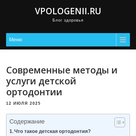
П
VPOLOGENII.RU
р
Блог здоровья
о
м
о
Меню
т
а
т
Современные методы и
ь
услуги детской
к
ортодонтии
с
о
12 ИЮЛЯ 2025
д
е
Содержание
р
Что такое детская ортодонтия?
ж