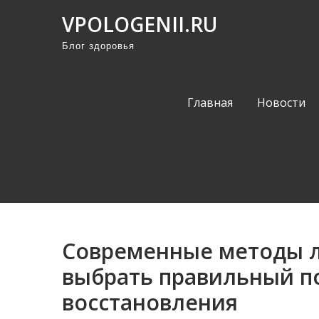
П
VPOLOGENII.RU
р
Блог здоровья
о
м
о
Главная
Новости
т
а
т
ь
к
с
о
Современные методы л
д
е
выбрать правильный п
р
восстановления
ж