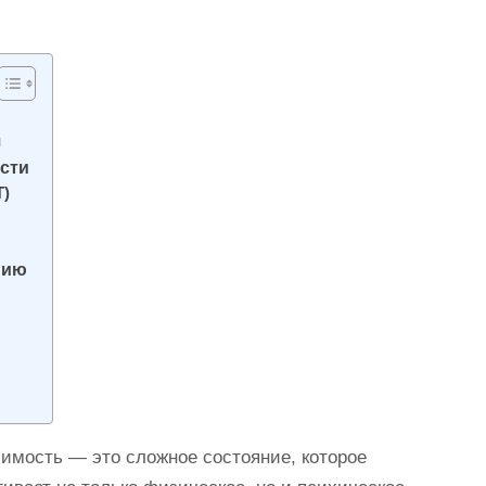
и
сти
Т)
нию
имость — это сложное состояние, которое