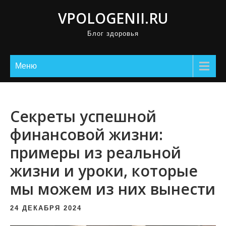
П
VPOLOGENII.RU
р
Блог здоровья
о
м
о
Меню
т
а
т
Секреты успешной
ь
финансовой жизни:
к
примеры из реальной
с
о
жизни и уроки, которые
д
мы можем из них вынести
е
р
24 ДЕКАБРЯ 2024
ж