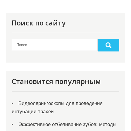
п
о
Поиск по сайту
з
а
п
и
с
я
Становится популярным
м
Видеолярингоскопы для проведения
интубации трахеи
Эффективное отбеливание зубов: методы