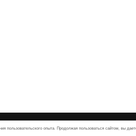
vpologenii.ru | Тема от Grace Themes
ния пользовательского опыта. Продолжая пользоваться сайтом, вы дает