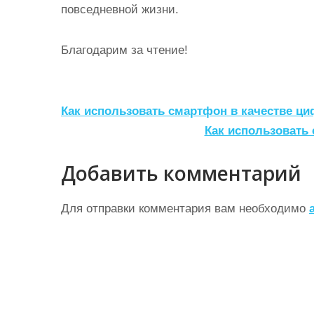
повседневной жизни.
Благодарим за чтение!
Н
Как использовать смартфон в качестве ц
а
Как использовать
в
Добавить комментарий
и
г
Для отправки комментария вам необходимо
а
ц
и
я