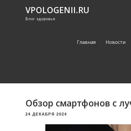
П
VPOLOGENII.RU
р
Блог здоровья
о
м
о
Главная
Новости
т
а
т
ь
к
с
о
Обзор смартфонов с л
д
е
24 ДЕКАБРЯ 2024
р
ж