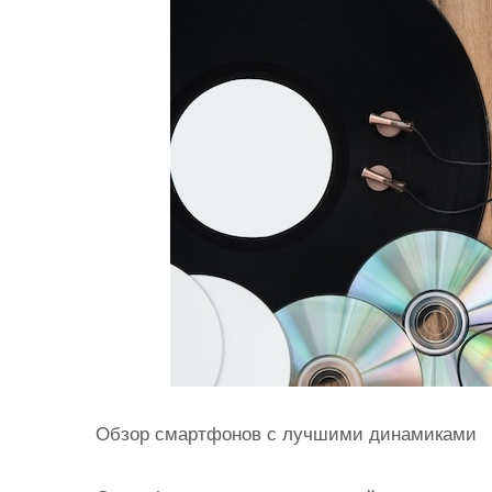
и
м
о
м
у
Обзор смартфонов с лучшими динамиками