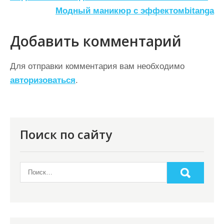
а
Модный маникюр с эффектомbitanga
в
Добавить комментарий
и
г
Для отправки комментария вам необходимо
а
авторизоваться
.
ц
и
я
Поиск по сайту
п
о
з
а
п