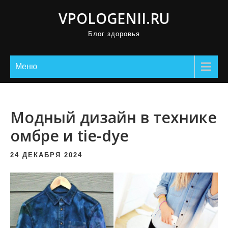
П
VPOLOGENII.RU
р
Блог здоровья
о
м
о
Меню
т
а
т
Модный дизайн в технике
ь
омбре и tie-dye
к
с
24 ДЕКАБРЯ 2024
о
д
е
р
ж