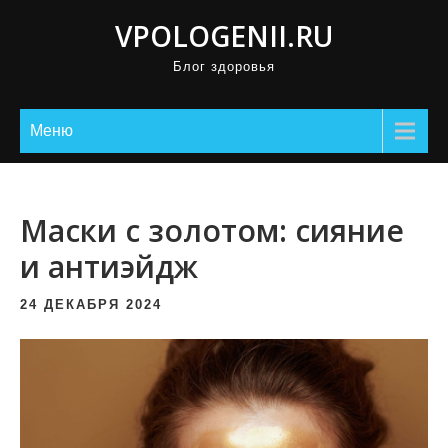
П
VPOLOGENII.RU
р
Блог здоровья
о
м
о
Меню
т
а
т
Маски с золотом: сияние
ь
и антиэйдж
к
с
24 ДЕКАБРЯ 2024
о
д
е
р
ж