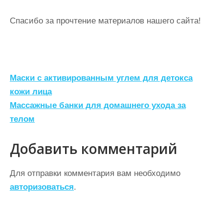
Спасибо за прочтение материалов нашего сайта!
Н
Маски с активированным углем для детокса
а
кожи лица
Массажные банки для домашнего ухода за
в
телом
и
г
Добавить комментарий
а
ц
Для отправки комментария вам необходимо
авторизоваться
.
и
я