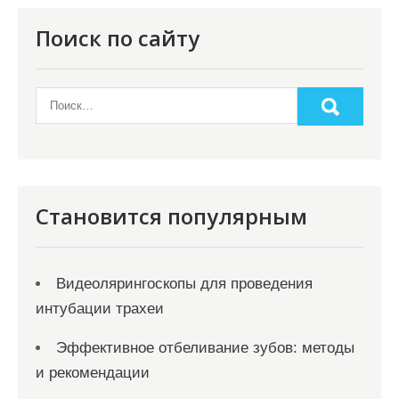
п
о
Поиск по сайту
з
а
п
и
с
я
Становится популярным
м
Видеолярингоскопы для проведения
интубации трахеи
Эффективное отбеливание зубов: методы
и рекомендации