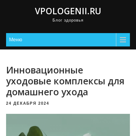
П
VPOLOGENII.RU
р
Блог здоровья
о
м
о
Меню
т
а
т
Инновационные
ь
уходовые комплексы для
к
домашнего ухода
с
о
24 ДЕКАБРЯ 2024
д
е
р
ж