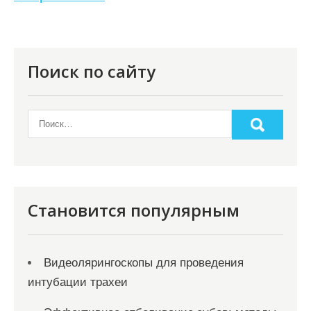
ц
и
я
п
Поиск по сайту
о
з
а
п
и
с
Становится популярным
я
м
Видеолярингоскопы для проведения
интубации трахеи