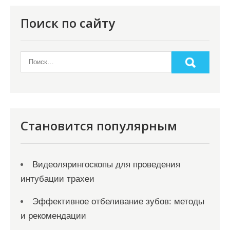
я
п
Поиск по сайту
о
з
а
п
и
с
Становится популярным
я
м
Видеолярингоскопы для проведения
интубации трахеи
Эффективное отбеливание зубов: методы
и рекомендации