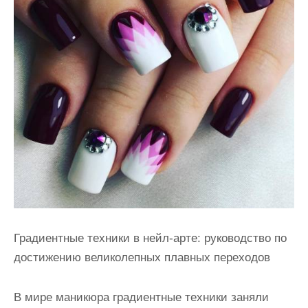
и
м
о
м
у
Градиентные техники в нейл-арте: руководство по
достижению великолепных плавных переходов
В мире маникюра градиентные техники заняли