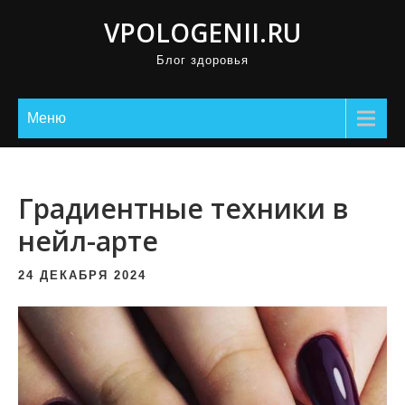
П
VPOLOGENII.RU
р
Блог здоровья
о
м
о
Меню
т
а
т
Градиентные техники в
ь
нейл-арте
к
с
24 ДЕКАБРЯ 2024
о
д
е
р
ж