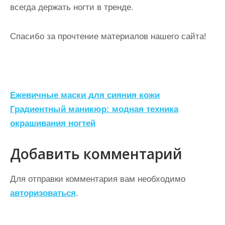
всегда держать ногти в тренде.
Спасибо за прочтение материалов нашего сайта!
Н
Ежевичные маски для сияния кожи
а
Градиентный маникюр: модная техника
окрашивания ногтей
в
и
Добавить комментарий
г
а
Для отправки комментария вам необходимо
ц
авторизоваться
.
и