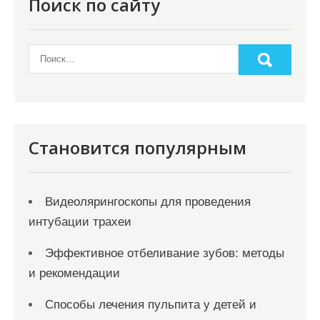
о
Поиск по сайту
з
а
п
и
с
я
Становится популярным
м
Видеолярингоскопы для проведения
интубации трахеи
Эффективное отбеливание зубов: методы
и рекомендации
Способы лечения пульпита у детей и