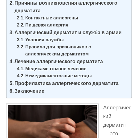
Причины возникновения аллергического
и
дерматита
м
Контактные аллергены
о
Пищевая аллергия
м
Аллергический дерматит и служба в армии
у
Условия службы
Правила для призывников с
аллергическим дерматитом
Лечение аллергического дерматита
Медикаментозное лечение
Немедикаментозные методы
Профилактика аллергического дерматита
Заключение
Аллергичес
кий
дерматит
— это