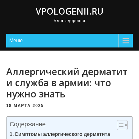
П
VPOLOGENII.RU
р
Блог здоровья
о
м
о
Меню
т
а
т
Аллергический дерматит
ь
и служба в армии: что
к
нужно знать
с
о
18 МАРТА 2025
д
е
Содержание
р
Симптомы аллергического дерматита
ж