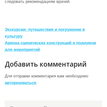
следовать рекомендациям врачей.
Н
Экскурсии: путешествия и погружение в
а
культуру
Аренда сценических конструкций и подиумов
в
для мероприятий
и
г
Добавить комментарий
а
ц
Для отправки комментария вам необходимо
авторизоваться
.
и
я
п