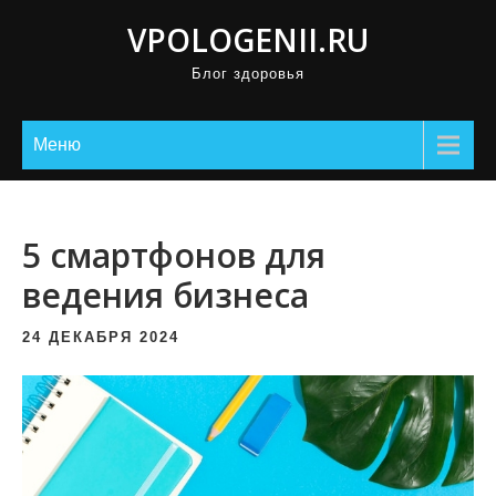
П
VPOLOGENII.RU
р
Блог здоровья
о
м
о
Меню
т
а
т
5 смартфонов для
ь
ведения бизнеса
к
с
24 ДЕКАБРЯ 2024
о
д
е
р
ж