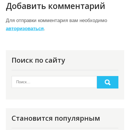
и
Добавить комментарий
г
а
Для отправки комментария вам необходимо
ц
авторизоваться
.
и
я
п
Поиск по сайту
о
з
а
п
и
с
Становится популярным
я