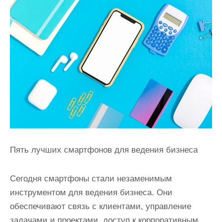
и
м
о
м
у
Пять лучших смартфонов для ведения бизнеса
Сегодня смартфоны стали незаменимым
инструментом для ведения бизнеса. Они
обеспечивают связь с клиентами, управление
задачами и проектами, доступ к корпоративным