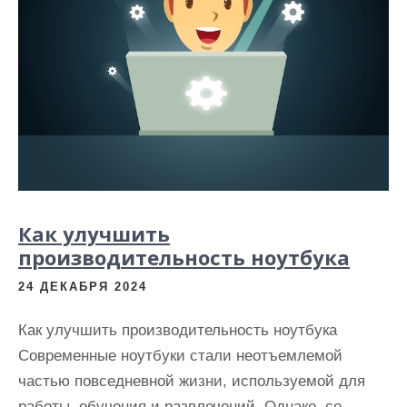
и
м
о
м
у
Как улучшить
производительность ноутбука
24 ДЕКАБРЯ 2024
Как улучшить производительность ноутбука
Современные ноутбуки стали неотъемлемой
частью повседневной жизни, используемой для
работы, обучения и развлечений. Однако, со