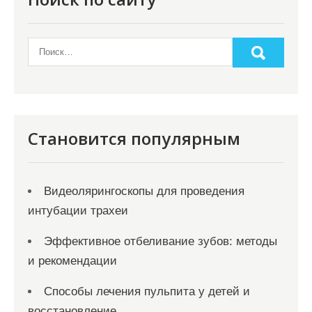
и
н
а
ц
и
я
Становится популярным
з
а
Видеолярингоскопы для проведения
п
интубации трахеи
и
с
Эффективное отбеливание зубов: методы
и рекомендации
е
й
Способы лечения пульпита у детей и
восстановление