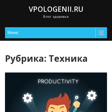
П
VPOLOGENII.RU
р
Блог здоровья
о
м
о
Меню
т
а
т
Рубрика:
Техника
ь
к
с
о
д
е
р
ж