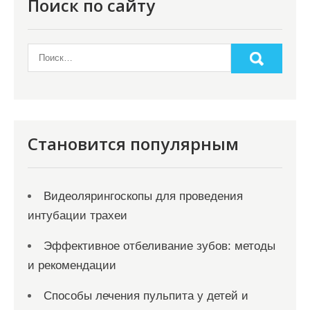
Поиск по сайту
и
н
а
ц
и
я
Становится популярным
з
а
Видеолярингоскопы для проведения
п
интубации трахеи
и
с
Эффективное отбеливание зубов: методы
и рекомендации
е
й
Способы лечения пульпита у детей и